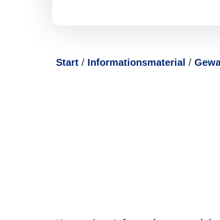
Start
/
Informations­­ma­te­rial
/
Gewa