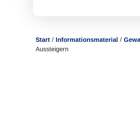
Start
/
Informations­­ma­te­rial
/
Gewa
Aussteigern